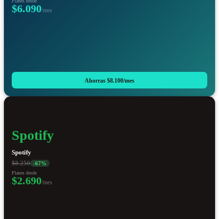
Planes desde
$6.090
/mes
Ahorras
$8.100
/mes
Spotify
Spotify
$8.250
-
67
%
Planes desde
$2.690
/mes