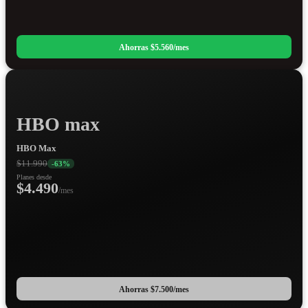
Ahorras
$5.560
/mes
HBO max
HBO Max
$11.990
-
63
%
Planes desde
$4.490
/mes
Ahorras
$7.500
/mes