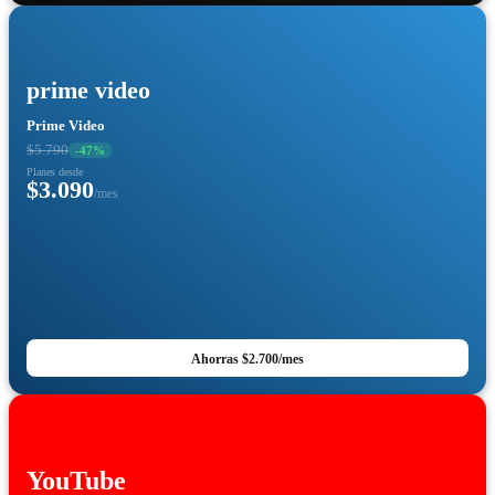
prime video
Prime Video
$5.790
-
47
%
Planes desde
$3.090
/mes
Ahorras
$2.700
/mes
YouTube