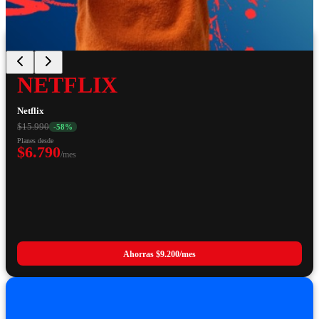
NETFLIX
Netflix
$15.990
-
58
%
Planes desde
$6.790
/mes
Ahorras
$9.200
/mes