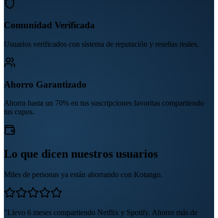
Comunidad Verificada
Usuarios verificados con sistema de reputación y reseñas reales.
Ahorro Garantizado
Ahorra hasta un 70% en tus suscripciones favoritas compartiendo
tus cupos.
Lo que dicen nuestros usuarios
Miles de personas ya están ahorrando con
Kotango
.
"
Llevo 6 meses compartiendo Netflix y Spotify. Ahorro más de