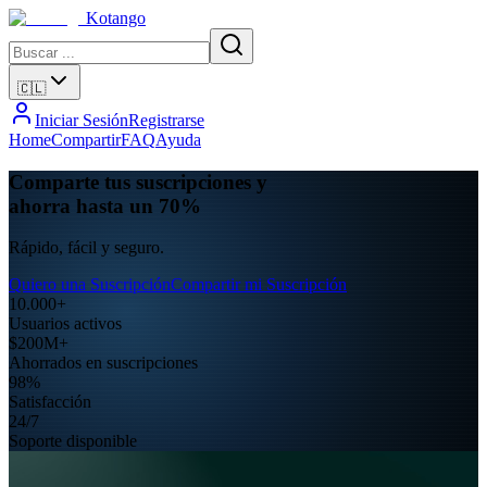
Kotango
🇨🇱
Iniciar Sesión
Registrarse
Home
Compartir
FAQ
Ayuda
Comparte tus suscripciones y
ahorra hasta un 70%
Rápido, fácil y seguro.
Quiero una Suscripción
Compartir mi Suscripción
10.000+
Usuarios activos
$200M+
Ahorrados en suscripciones
98%
Satisfacción
24/7
Soporte disponible