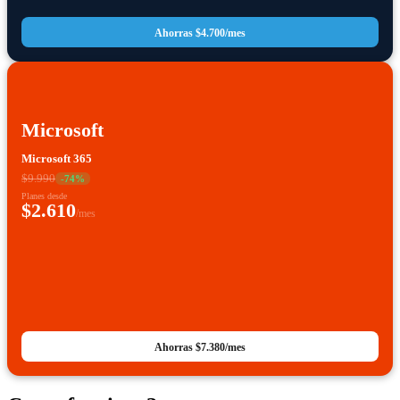
Ahorras
$4.700
/mes
Microsoft
Microsoft 365
$9.990
-
74
%
Planes desde
$2.610
/mes
Ahorras
$7.380
/mes