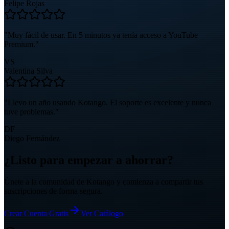
Felipe Rojas
"
Muy fácil de usar. En 5 minutos ya tenía acceso a YouTube
Premium.
"
VS
Valentina Silva
"
Llevo un año usando Kotango. El soporte es excelente y nunca
tuve problemas.
"
DF
Diego Fernández
¿Listo para empezar a ahorrar?
Únete a la comunidad de
Kotango
y comienza a compartir tus
suscripciones de forma segura.
Crear Cuenta Gratis
Ver Catálogo