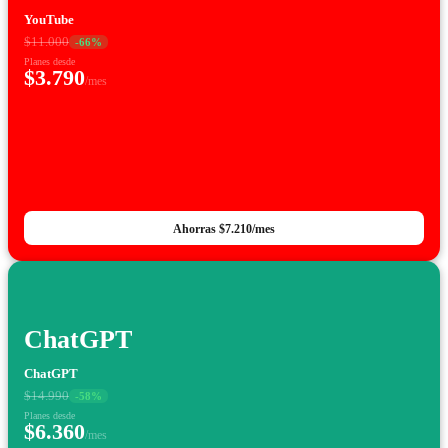
YouTube
$11.000
-
66
%
Planes desde
$3.790
/mes
Ahorras
$7.210
/mes
ChatGPT
ChatGPT
$14.990
-
58
%
Planes desde
$6.360
/mes