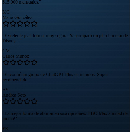
$15.000 mensuales.
"
MG
María González
"
Excelente plataforma, muy segura. Ya compartí mi plan familiar de
Disney+.
"
CM
Carlos Muñoz
"
Encontré un grupo de ChatGPT Plus en minutos. Super
recomendado.
"
AS
Andrea Soto
"
La mejor forma de ahorrar en suscripciones. HBO Max a mitad de
precio!
"
FR