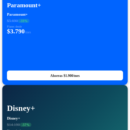
Paramount+
Paramount+
$5.690
-
33
%
Planes desde
$3.790
/mes
Ahorras
$1.900
/mes
Disney+
Disney+
$14.190
-
57
%