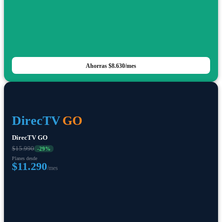
Ahorras
$8.630
/mes
DirecTV
GO
DirecTV GO
$15.990
-
29
%
Planes desde
$11.290
/mes