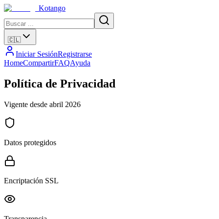
Kotango
🇨🇱
Iniciar Sesión
Registrarse
Home
Compartir
FAQ
Ayuda
Política de Privacidad
Vigente desde abril 2026
Datos protegidos
Encriptación SSL
Transparencia