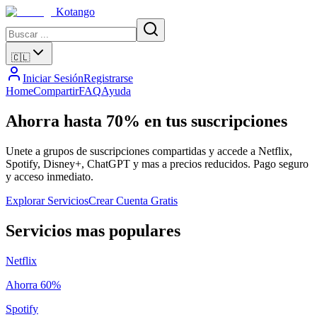
Kotango
🇨🇱
Iniciar Sesión
Registrarse
Home
Compartir
FAQ
Ayuda
Ahorra hasta
70%
en tus suscripciones
Unete a grupos de suscripciones compartidas y accede a Netflix,
Spotify, Disney+, ChatGPT y mas a precios reducidos. Pago seguro
y acceso inmediato.
Explorar Servicios
Crear Cuenta Gratis
Servicios mas populares
Netflix
Ahorra
60%
Spotify